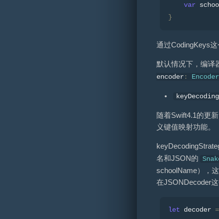
var
 schoo
}
通过CodingKe
默认情况下，编译器会
encoder
:
Encoder
keyDecodin
随着Swift4.1的更
义键值映射功能。
keyDecodingSt
名和JSON的
Snak
schoolNam
在JSONDecod
let
 decoder 
=