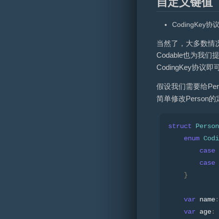
自定义键值
CodingKey协
当然了，大多数情况
Codable也为
CodingKey协议即
假设我们需要给Pe
简单修改Person的
struct
Person
enum
Codi
case
 
case
 
}
var
 name
:
var
 age
: