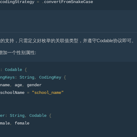
codingStrategy 
=
.
convertFromSnakeCase
枚举的支持，只需定义好枚举的关联值类型，并遵守Codable协议即可。
n增加一个性别属性:
:
Codable
{
ngKeys
:
String
,
CodingKey
{
name
,
 age
,
 gender
schoolName 
=
"school_name"
er
:
String
,
Codable
{
male
,
 female