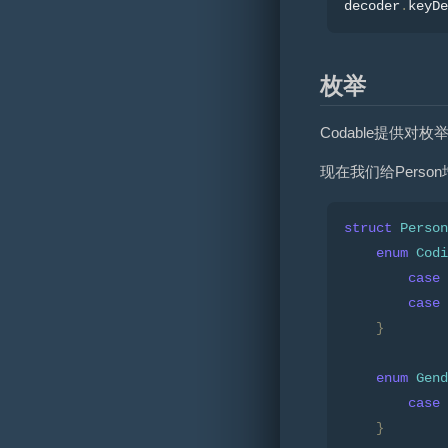
decoder
.
keyDe
枚举
Codable提供对
现在我们给Perso
struct
Person
enum
Codi
case
 
case
 
}
enum
Gend
case
 
}