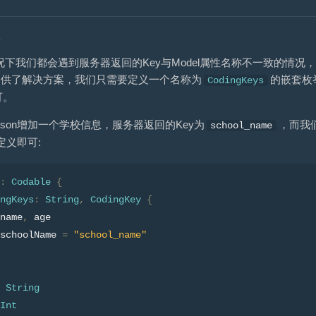
议
下我们都会遇到服务器返回的Key与Model属性名称不一致的情
我们提供了解决方案，我们只需要定义一个名称为
的嵌套枚举
CodingKeys
可。
rson增加一个学校信息，服务器返回的Key为
，而我们
school_name
定义即可:
:
Codable
{
ngKeys
:
String
,
CodingKey
{
name
,
 age
schoolName 
=
"school_name"
String
Int