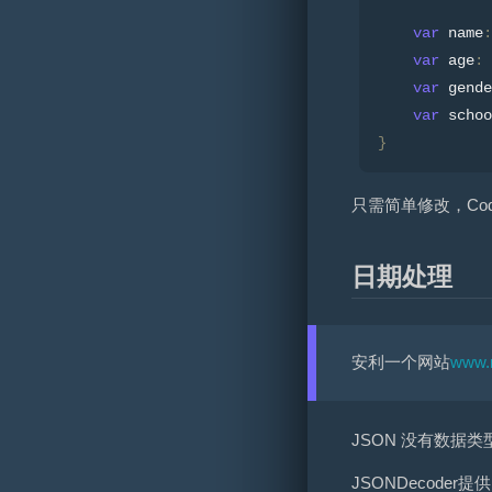
var
 name
:
var
 age
:
var
 gende
var
 schoo
}
只需简单修改，Cod
日期处理
安利一个网站
www.n
JSON 没有数据
JSONDecode