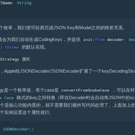
lName
:
String
ys这个枚举，我们便可轻易完成JSON Key和Model之间的映射关系。
为我们自动生成CodingKeys，并提供
init
(
from
decoder
:
De
的默认实现。
)
throws
属性
gStrategy
新，Apple给JSONDecoder/JSONEncoder扩展了一个keyDecod
rategy是一个枚举值，有个case是
，可以在对
convertFromSnakeCase
格式的key之间转换（即在Decoder时会自动将JSON中的scho
e
Case
e），这个是核心功能内置的，就不需要我们额外写代码处理了。上面加上的枚
er这个实例设置这个属性就行。
JSONDecoder
()