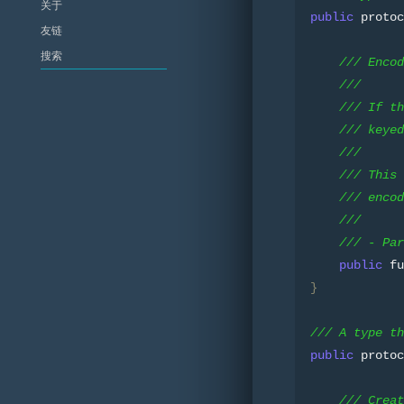
关于
public
 protoc
友链
/// Encod
///
/// If th
/// keyed
///
/// This 
/// encod
///
/// - Par
public
 fu
}
/// A type th
public
 protoc
/// Creat