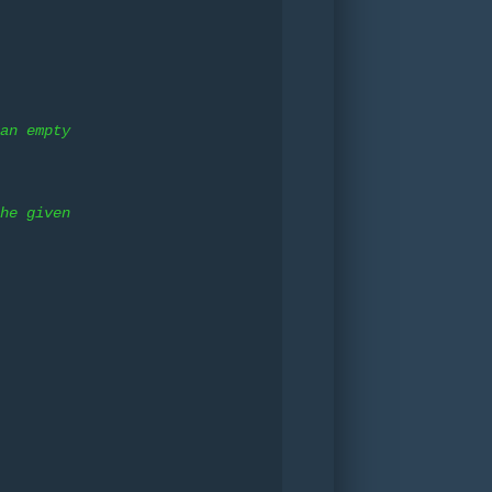
an empty
he given