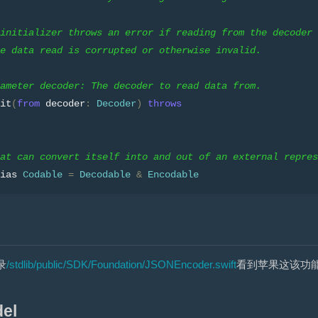
initializer throws an error if reading from the decoder 
e data read is corrupted or otherwise invalid.
ameter decoder: The decoder to read data from.
it
(
from
 decoder
:
Decoder
)
throws
at can convert itself into and out of an external repres
ias 
Codable
=
Decodable
&
Encodable
录
/stdlib/public/SDK/Foundation/JSONEncoder.swift
看到苹果这该功
el