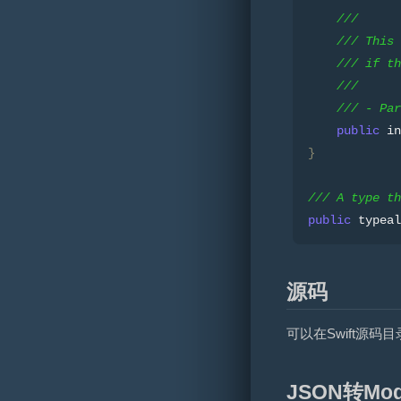
///
/// This 
/// if th
///
/// - Par
public
 in
}
/// A type th
public
 typeal
源码
可以在Swift源码目
JSON转Mod