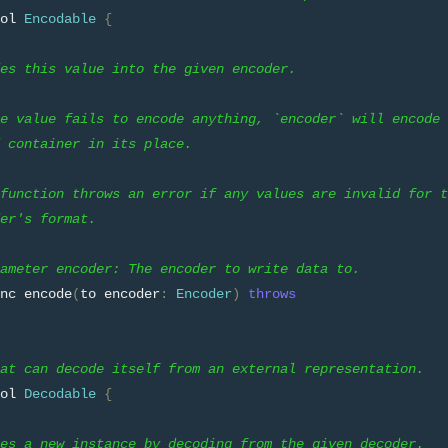
ol 
Encodable
{
es this value into the given encoder.
e value fails to encode anything, `encoder` will encode 
 container in its place.
function throws an error if any values are invalid for t
er's format.
ameter encoder: The encoder to write data to.
nc encode
(
to encoder
:
Encoder
)
throws
at can decode itself from an external representation.
ol 
Decodable
{
es a new instance by decoding from the given decoder.