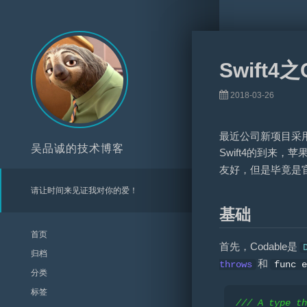
Swift4
2018-03-26
最近公司新项目采用
吴品诚的技术博客
Swift4的到来，
友好，但是毕竟是官
请让时间来见证我对你的爱！
基础
首页
首先，Codable是
归档
和
throws
func e
分类
标签
/// A type th