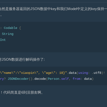
然是服务器返回的JSON数据中key和我们Model中定义的key保持
可。
:
Codable
{
String
Int
JSON数据进行解码操作了:
\"name\":\"xiaopin\", \"age\": 18}"
.
data
(
using
:
.
utf8
)!
ry
?
JSONDecoder
().
decode
(
Person
.
self
,
from
:
 data
)
sy！代码简直是6到没朋友啊。