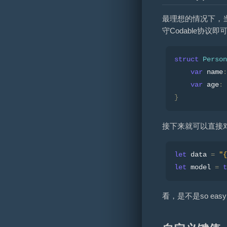
最理想的情况下，当
守Codable协议即
struct
Person
var
 name
:
var
 age
:
}
接下来就可以直接对
let
 data 
=
"{
let
 model 
=
t
看，是不是so ea